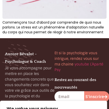
Commençons tout d’abord par comprendre de quoi nous
parlons. Le stress est un phénomène d’adaptation naturelle
du corps qui nous permet de réagir à notre environnement
Et si la psychologie vous
Aurore Bévalot -
intrigue, rendez vous sur
Psychologue & Coach
ma chaine
youtube L’Aparté
Je vous accompagne pour
Psy
mettre en place les
changements concrets que
Restez au courant des
vous souhaitez voir dans
nouveautés
votre vie grâce aux outils de
la psychologie et du
S'inscrire
coaching en ligne
(visoconsultations)
We value your privacy